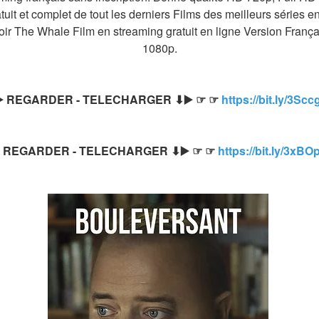
it et complet de tout les derniers Films des meilleurs séries e
 Voir The Whale Film en streaming gratuit en ligne Version França
1080p.
️ REGARDER - TELECHARGER ⬇▶️ ☞ ☞ 
https://bit.ly/3Scc
️ REGARDER - TELECHARGER ⬇▶️ ☞ ☞ 
https://bit.ly/3xB