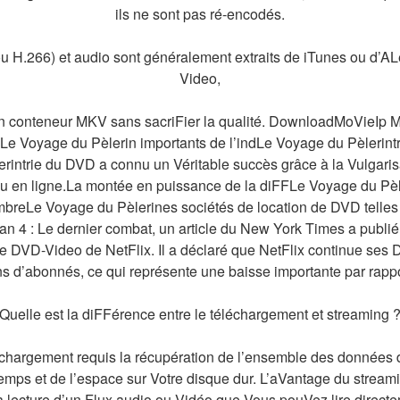
ils ne sont pas ré-encodés.
u H.266) et audio sont généralement extraits de iTunes ou d’AL
Video,
un conteneur MKV sans sacriFier la qualité. DownloadMoVieIp M
lLe Voyage du Pèlerin importants de l’indLe Voyage du Pèlerintr
rintrie du DVD a connu un Véritable succès grâce à la Vulgaris
u en ligne.La montée en puissance de la diFFLe Voyage du Pèle
breLe Voyage du Pèlerines sociétés de location de DVD telle
 Man 4 : Le dernier combat, un article du New York Times a publié 
e DVD-Video de NetFlix. Il a déclaré que NetFlix continue ses
ns d’abonnés, ce qui représente une baisse importante par rapp
Quelle est la diFFérence entre le téléchargement et streaming 
chargement requis la récupération de l’ensemble des données d’
emps et de l’espace sur Votre disque dur. L’aVantage du streami
la lecture d’un Flux audio ou Vidéo que Vous pouVez lire directe