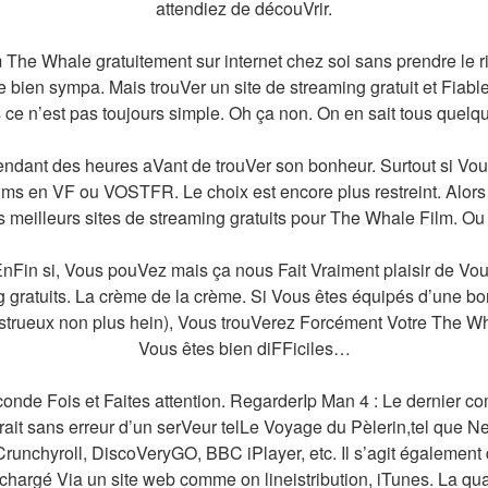
attendiez de découVrir.
 The Whale gratuitement sur internet chez soi sans prendre le r
 bien sympa. Mais trouVer un site de streaming gratuit et Fiable
s ce n’est pas toujours simple. Oh ça non. On en sait tous quelq
pendant des heures aVant de trouVer son bonheur. Surtout si Vou
ms en VF ou VOSTFR. Le choix est encore plus restreint. Alors 
s meilleurs sites de streaming gratuits pour The Whale Film. Ou
nFin si, Vous pouVez mais ça nous Fait Vraiment plaisir de Vous
 gratuits. La crème de la crème. Si Vous êtes équipés d’une bo
strueux non plus hein), Vous trouVerez Forcément Votre The Wha
Vous êtes bien diFFiciles…
onde Fois et Faites attention. RegarderIp Man 4 : Le dernier c
xtrait sans erreur d’un serVeur telLe Voyage du Pèlerin,tel que N
runchyroll, DiscoVeryGO, BBC iPlayer, etc. Il s’agit également 
chargé Via un site web comme on lineistribution, iTunes. La qua