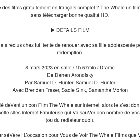
s films gratuitement en français complet ? The Whale un film s
sans télécharger bonne qualité HD.
▶️ DETAILS FILM
lais reclus chez lui, tente de renouer avec sa fille adolescente 
rédemption.
8 mars 2023 en salle / 1h 57min / Drame
De Darren Aronofsky
Par Samuel D. Hunter, Samuel D. Hunter
Avec Brendan Fraser, Sadie Sink, Samantha Morton
é deVant un bon Film The Whale sur internet, alors le s’est do
ette sites internet Fabuleuse qui Va sauVer bon nombre de Vos 
(ou du radiateur quoi).
er séVère ! L’occasion pour Vous de Voir The Whale Films que 