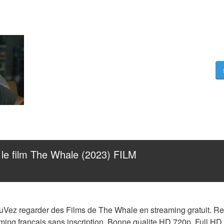
 le film The Whale (2023) FILM 
Vez regarder des Films de The Whale en streaming gratuit. Reg
ing français sans inscription. Bonne qualite HD 720p, Full HD 