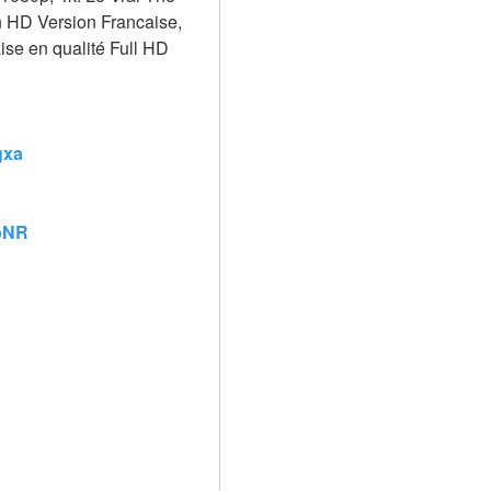
n HD Version Francaise, 
ise en qualité Full HD 
gxa
OpNR