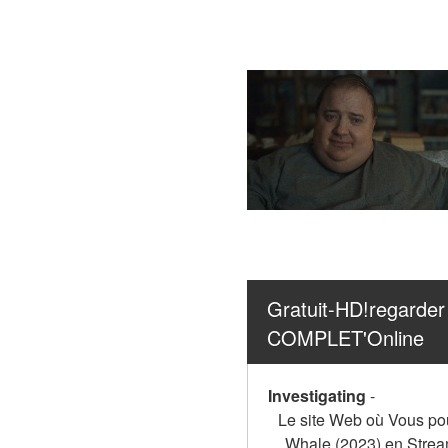
Gratuit-HD!regarder
COMPLET'Online
Investigating
-
Le site Web où Vous pou
Whale (2023) en Stream