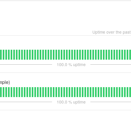
Uptime over the pas
100.0
% uptime
mple)
100.0
% uptime