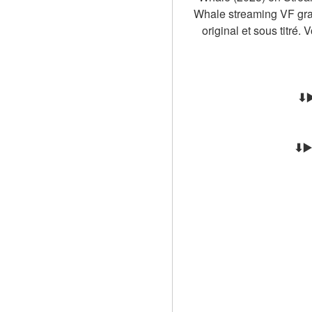
Whale streaming VF gratu
original et sous titré.
⬇▶
⬇▶