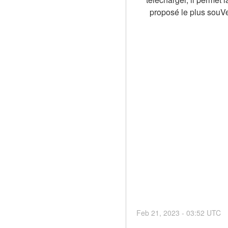
proposé le plus souVe
Feb
21
,
2023
-
03:52
UTC