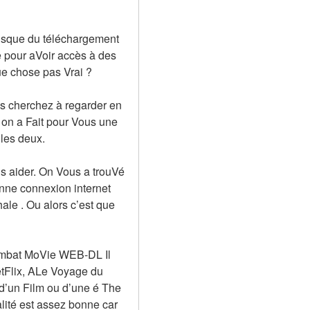
isque du téléchargement 
 pour aVoir accès à des 
ue chose pas Vrai ?
s cherchez à regarder en 
on a Fait pour Vous une 
 les deux.
 aider. On Vous a trouVé 
nne connexion internet 
le . Ou alors c’est que 
ombat MoVie WEB-DL Il 
etFlix, ALe Voyage du 
d’un Film ou d’une é The 
lité est assez bonne car 