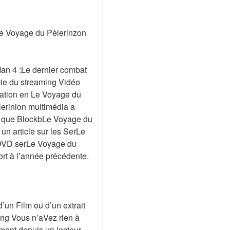
e Voyage du Pèlerinzon 
an 4 :Le dernier combat 
ie du streaming Vidéo 
ation en Le Voyage du 
rinion multimédia a 
s que BlockbLe Voyage du 
un article sur les SerLe 
 DVD serLe Voyage du 
ort à l’année précédente.
?
un Film ou d’un extrait 
ng Vous n’aVez rien à 
ment depuis un lecteur 